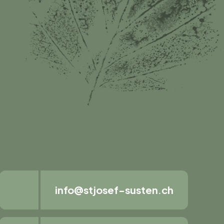
info@stjosef-susten.ch