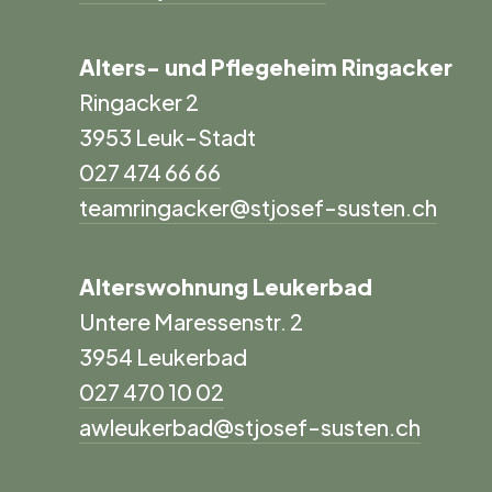
Alters- und Pflegeheim Ringacker
Ringacker 2
3953 Leuk-Stadt
027 474 66 66
teamringacker@stjosef-susten.ch
Alterswohnung Leukerbad
Untere Maressenstr. 2
3954 Leukerbad
027 470 10 02
awleukerbad@stjosef-susten.ch