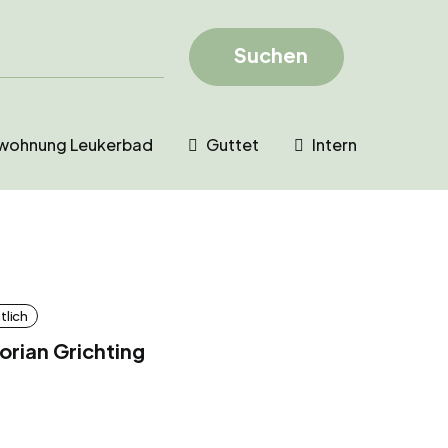
Suchen
swohnung Leukerbad
Guttet
Intern
tlich
orian Grichting