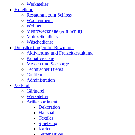
Werkatelier
Hotellerie
Restaurant zum Schloss
Wochenmenü
Wohnen
Mehrzweckhalle (Alti Schiir)
Mahlzeitendienst
Wäschedienst
Dienstleistungen für Bewohner
Aktivierung und Freizeitgestaltung
Palliative Care
Messen und Seelsorge
Technischer Dienst
Coiffeur
Administration
Verkauf
Gärtnerei
Werkatelier
Artikelsortiment
Dekoration
Haushalt
Textiles
Spielzeug
Karten
Gartenartikel