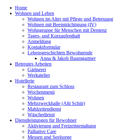
Home
Wohnen und Leben
Wohnen im Alter mit Pflege und Betreuung
Wohnen mit Beeinträchtigung (IV)
Wohngruppe für Menschen mit Demenz
Tages- und Kurzaufenthalt
Anmeldung
Kontaktformular
Lebensgeschichten Bewohnende
Anna & Jakob Baumgartner
Betreutes Arbeiten
Gärtnerei
Werkatelier
Hotellerie
Restaurant zum Schloss
Wochenmenü
Wohnen
Mehrzweckhalle (Alti Schiir)
Mahlzeitendienst
Wäschedienst
Dienstleistungen für Bewohner
Aktivierung und Freizeitgestaltung
Palliative Care
Messen und Seelsorge