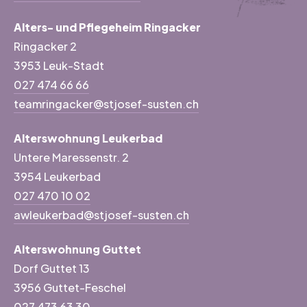
Alters- und Pflegeheim Ringacker
Ringacker 2
3953 Leuk-Stadt
027 474 66 66
teamringacker@stjosef-susten.ch
Alterswohnung Leukerbad
Untere Maressenstr. 2
3954 Leukerbad
027 470 10 02
awleukerbad@stjosef-susten.ch
Alterswohnung Guttet
Dorf Guttet 13
3956 Guttet-Feschel
027 473 63 30