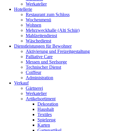
Werkatelier
Hotellerie
Restaurant zum Schloss
Wochenmenü
Wohnen
Mehrzweckhalle (Alti Schiir)
Mahlzeitendienst
Wäschedienst
Dienstleistungen für Bewohner
Aktivierung und Freizeitgestaltung
Palliative Care
Messen und Seelsorge
Technischer Dienst
Coiffeur
Administration
Verkauf
Gärtnerei
Werkatelier
Artikelsortiment
Dekoration
Haushalt
Textiles
Spielzeug
Karten
Gartenartikel