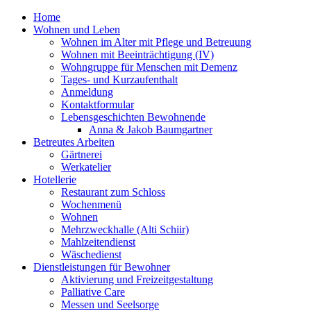
Home
Wohnen und Leben
Wohnen im Alter mit Pflege und Betreuung
Wohnen mit Beeinträchtigung (IV)
Wohngruppe für Menschen mit Demenz
Tages- und Kurzaufenthalt
Anmeldung
Kontaktformular
Lebensgeschichten Bewohnende
Anna & Jakob Baumgartner
Betreutes Arbeiten
Gärtnerei
Werkatelier
Hotellerie
Restaurant zum Schloss
Wochenmenü
Wohnen
Mehrzweckhalle (Alti Schiir)
Mahlzeitendienst
Wäschedienst
Dienstleistungen für Bewohner
Aktivierung und Freizeitgestaltung
Palliative Care
Messen und Seelsorge