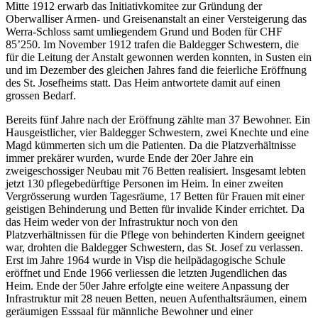
Mitte 1912 erwarb das Initiativkomitee zur Gründung der
Oberwalliser Armen- und Greisenanstalt an einer Versteigerung das
Werra-Schloss samt umliegendem Grund und Boden für CHF
85’250. Im November 1912 trafen die Baldegger Schwestern, die
für die Leitung der Anstalt gewonnen werden konnten, in Susten ein
und im Dezember des gleichen Jahres fand die feierliche Eröffnung
des St. Josefheims statt. Das Heim antwortete damit auf einen
grossen Bedarf.
Bereits fünf Jahre nach der Eröffnung zählte man 37 Bewohner. Ein
Hausgeistlicher, vier Baldegger Schwestern, zwei Knechte und eine
Magd kümmerten sich um die Patienten. Da die Platzverhältnisse
immer prekärer wurden, wurde Ende der 20er Jahre ein
zweigeschossiger Neubau mit 76 Betten realisiert. Insgesamt lebten
jetzt 130 pflegebedürftige Personen im Heim. In einer zweiten
Vergrösserung wurden Tagesräume, 17 Betten für Frauen mit einer
geistigen Behinderung und Betten für invalide Kinder errichtet. Da
das Heim weder von der Infrastruktur noch von den
Platzverhältnissen für die Pflege von behinderten Kindern geeignet
war, drohten die Baldegger Schwestern, das St. Josef zu verlassen.
Erst im Jahre 1964 wurde in Visp die heilpädagogische Schule
eröffnet und Ende 1966 verliessen die letzten Jugendlichen das
Heim. Ende der 50er Jahre erfolgte eine weitere Anpassung der
Infrastruktur mit 28 neuen Betten, neuen Aufenthaltsräumen, einem
geräumigen Esssaal für männliche Bewohner und einer