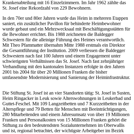
Krankenabteilung mit 16 Einzelzimmern. Im Jahr 1962 zählte das
St. Josef eine Rekordzahl von 229 Bewohnern.
In den 70er und 80er Jahren wurde das Heim in mehreren Etappen
saniert, ein zusätzlicher Pavillon für behinderte Heimbewohner
wurde gebaut und ein Mehrzwecksaal mit Beschäftigungsstätten für
die Bewohner errichtet. Bis 1988 zeichneten die Baldegger
Schwestern für die alleinige Führung des Heimes verantwortlich.
Mit Theo Pfammatter übernahm Mitte 1988 erstmals ein Direktor
die Gesamtführung der Institution. 2009 verliessen die Baldegger
Schwestern nach fast 100 Jahren und einem Engagement unter
schwierigsten Verhältnissen das St. Josef. Nach fast zehnjähriger
Verhandlung mit den kantonalen Instanzen erfolgte in den Jahren
2001 bis 2004 für über 20 Millionen Franken die bisher
umfassendste Modernisierung und Sanierung der Heiminfrastruktur.
Die Stiftung St. Josef ist an vier Standorten tätig: St. Josef in Susten,
Heim Ringacker in Leuk sowie Alterswohnungen in Leukerbad und
Guttet-Feschel. Mit 109 Langzeitbetten und 7 Kurzzeitbetten in der
Alterspflege und 79 Betten für Menschen mit Beeinträchtigungen,
280 Mitarbeitenden und einem Jahresumsatz von über 19 Millionen
Franken und Personalkosten von 15 Millionen Franken gehört die
Stiftung zu den bedeutendsten Sozialunternehmen im Oberwallis
und ist, regional betrachtet, der wichtigste Arbeitgeber im Bezirk