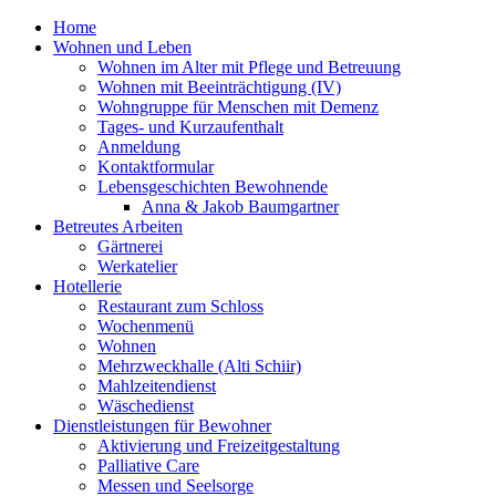
Home
Wohnen und Leben
Wohnen im Alter mit Pflege und Betreuung
Wohnen mit Beeinträchtigung (IV)
Wohngruppe für Menschen mit Demenz
Tages- und Kurzaufenthalt
Anmeldung
Kontaktformular
Lebensgeschichten Bewohnende
Anna & Jakob Baumgartner
Betreutes Arbeiten
Gärtnerei
Werkatelier
Hotellerie
Restaurant zum Schloss
Wochenmenü
Wohnen
Mehrzweckhalle (Alti Schiir)
Mahlzeitendienst
Wäschedienst
Dienstleistungen für Bewohner
Aktivierung und Freizeitgestaltung
Palliative Care
Messen und Seelsorge