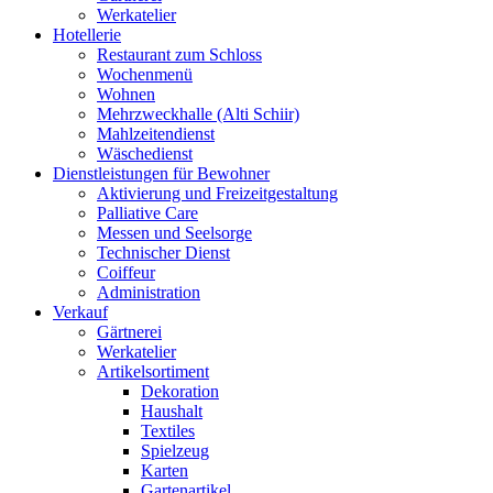
Werkatelier
Hotellerie
Restaurant zum Schloss
Wochenmenü
Wohnen
Mehrzweckhalle (Alti Schiir)
Mahlzeitendienst
Wäschedienst
Dienstleistungen für Bewohner
Aktivierung und Freizeitgestaltung
Palliative Care
Messen und Seelsorge
Technischer Dienst
Coiffeur
Administration
Verkauf
Gärtnerei
Werkatelier
Artikelsortiment
Dekoration
Haushalt
Textiles
Spielzeug
Karten
Gartenartikel