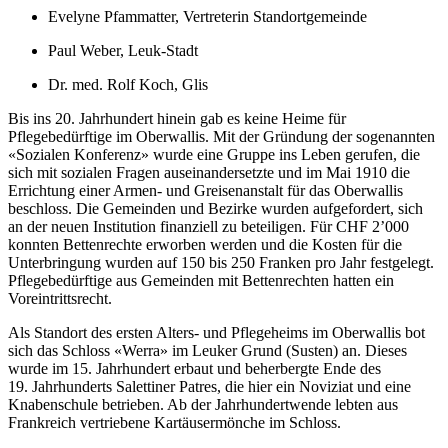
Evelyne Pfammatter, Vertreterin Standortgemeinde
Paul Weber, Leuk-Stadt
Dr. med. Rolf Koch, Glis
Bis ins 20. Jahrhundert hinein gab es keine Heime für
Pflegebedürftige im Oberwallis. Mit der Gründung der sogenannten
«Sozialen Konferenz» wurde eine Gruppe ins Leben gerufen, die
sich mit sozialen Fragen auseinandersetzte und im Mai 1910 die
Errichtung einer Armen- und Greisenanstalt für das Oberwallis
beschloss. Die Gemeinden und Bezirke wurden aufgefordert, sich
an der neuen Institution finanziell zu beteiligen. Für CHF 2’000
konnten Bettenrechte erworben werden und die Kosten für die
Unterbringung wurden auf 150 bis 250 Franken pro Jahr festgelegt.
Pflegebedürftige aus Gemeinden mit Bettenrechten hatten ein
Voreintrittsrecht.
Als Standort des ersten Alters- und Pflegeheims im Oberwallis bot
sich das Schloss «Werra» im Leuker Grund (Susten) an. Dieses
wurde im 15. Jahrhundert erbaut und beherbergte Ende des
19. Jahrhunderts Salettiner Patres, die hier ein Noviziat und eine
Knabenschule betrieben. Ab der Jahrhundertwende lebten aus
Frankreich vertriebene Kartäusermönche im Schloss.