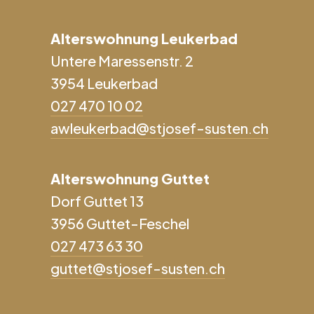
Alterswohnung Leukerbad
Untere Maressenstr. 2
3954 Leukerbad
027 470 10 02
awleukerbad@stjosef-susten.ch
Alterswohnung Guttet
Dorf Guttet 13
3956 Guttet-Feschel
027 473 63 30
guttet@stjosef-susten.ch