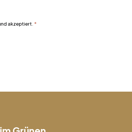
nd akzeptiert.
*
s im Grünen