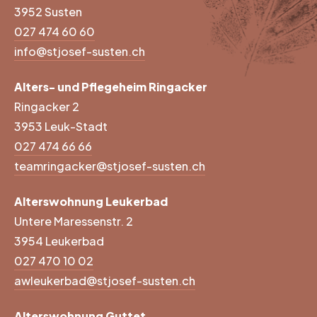
3952 Susten
027 474 60 60
info@stjosef-susten.ch
Alters- und Pflegeheim Ringacker
Ringacker 2
3953 Leuk-Stadt
027 474 66 66
teamringacker@stjosef-susten.ch
Alterswohnung Leukerbad
Untere Maressenstr. 2
3954 Leukerbad
027 470 10 02
awleukerbad@stjosef-susten.ch
Alterswohnung Guttet