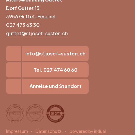
Dorf Guttet 13
3956 Guttet-Feschel
027 473 63 30
guttet@stjosef-susten.ch
info@stjosef-susten.ch
Tel. 027 474 60 60
Anreise und Standort
Impressum
Datenschutz
powered by indual